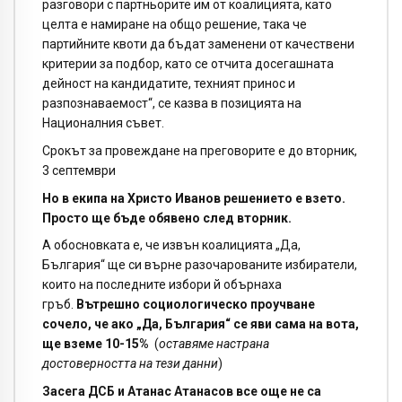
разговори с партньорите им от коалицията, като
целта е намиране на общо решение, така че
партийните квоти да бъдат заменени от качествени
критерии за подбор, като се отчита досегашната
дейност на кандидатите, техният принос и
разпознаваемост“, се казва в позицията на
Националния съвет.
Срокът за провеждане на преговорите е до вторник,
3 септември
Но в екипа на Христо Иванов решението е взето.
Просто ще бъде обявено след вторник.
А обосновката е, че извън коалицията „Да,
България“ ще си върне разочарованите избиратели,
които на последните избори й обърнаха
гръб.
Вътрешно социологическо проучване
сочело, че ако „Да, България“ се яви сама на вота,
ще вземе 10-15%
(
оставяме настрана
достоверността на тези данни
)
Засега ДСБ и Атанас Атанасов все още не са