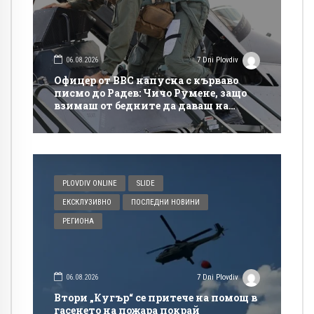
06.08.2026
7 Dni Plovdiv
Офицер от ВВС напусна с кърваво
писмо до Радев: Чичо Румене, защо
взимаш от бедните да даваш на
богатите?
PLOVDIV ONLINE
SLIDE
ЕКСКЛУЗИВНО
ПОСЛЕДНИ НОВИНИ
РЕГИОНА
06.08.2026
7 Dni Plovdiv
Втори „Кугър“ се притече на помощ в
гасенето на пожара покрай