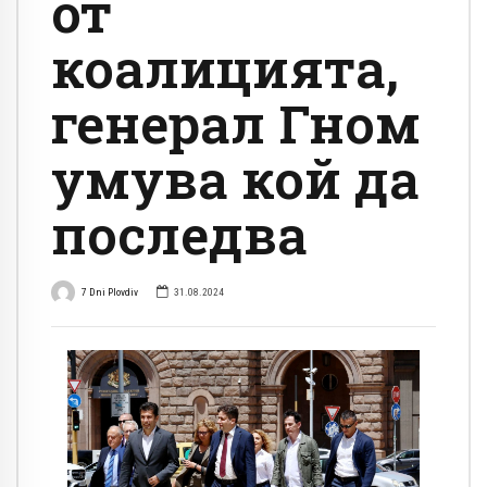
от
коалицията,
генерал Гном
умува кой да
последва
7 Dni Plovdiv
31.08.2024