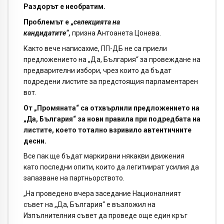
Раздорът е необратим.
Проблемът е „
селекцията на
кандидатите“,
призна Антоанета Цонева.
Както вече написахме, ПП-ДБ не са приели
предложението на „Да, България“ за провеждане на
предварителни избори, чрез които да бъдат
подредени листите за предстоящия парламентарен
вот.
От „Промяната“ са отхвърлили предложението на
„Да, България“ за нови правила при подредбата на
листите, което тотално взривило автентичните
десни.
Все пак ще бъдат маркирани някакви движения
като последни опити, които да легитиират усилия да
запазване на партньорството.
„На проведено вчера заседание Националният
съвет на „Да, България“ е възложил на
Изпълнителния съвет да проведе още един кръг