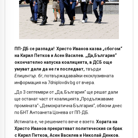
ПП-ДБ се разпада!
Христо Иванов казва „сбогом“
на Кирил Петков и Асен Василев.
„Да,България“
окончателно напуска коалицията, в ДСБ още
умуват дали да не ги последват,
твърди
Епицентър. бг
, потвържадавайки ексклузивната
информация на 7dniplovdiv.bg от вчера.
„До 3 септември от „Да, България“ ще решат дали
ще останат част от коалицията „Продължаваме
промяната“-„Демократична България“, обясни днес
по БНТ Антоанета Цонева от ПП-ДБ.
Истината е, че решението вече е взето.
Хората на
Христо Иванов прекратяват политическия си брак
с Кирил Петков, Асен Василев и Николай Денков.