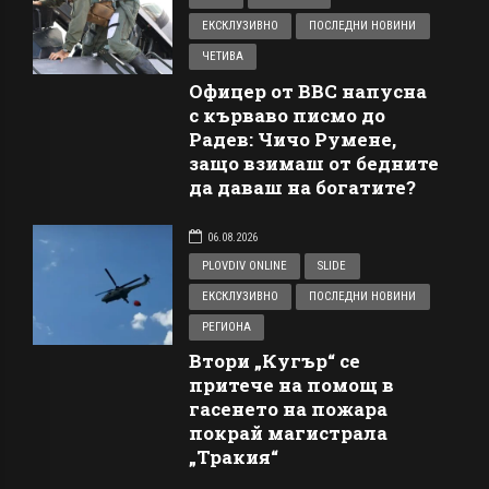
ЕКСКЛУЗИВНО
ПОСЛЕДНИ НОВИНИ
ЧЕТИВА
Офицер от ВВС напусна
с кърваво писмо до
Радев: Чичо Румене,
защо взимаш от бедните
да даваш на богатите?
06.08.2026
PLOVDIV ONLINE
SLIDE
ЕКСКЛУЗИВНО
ПОСЛЕДНИ НОВИНИ
РЕГИОНА
Втори „Кугър“ се
притече на помощ в
гасенето на пожара
покрай магистрала
„Тракия“