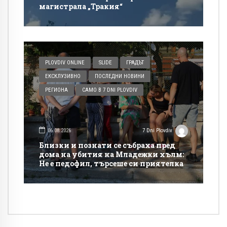
магистрала „Тракия“
PLOVDIV ONLINE
SLIDE
ГРАДЪТ
ЕКСКЛУЗИВНО
ПОСЛЕДНИ НОВИНИ
РЕГИОНА
САМО В 7 DNI PLOVDIV
06.08.2026
7 Dni Plovdiv
Близки и познати се събраха пред
дома на убития на Младежки хълм:
Не е педофил, търсеше си приятелка