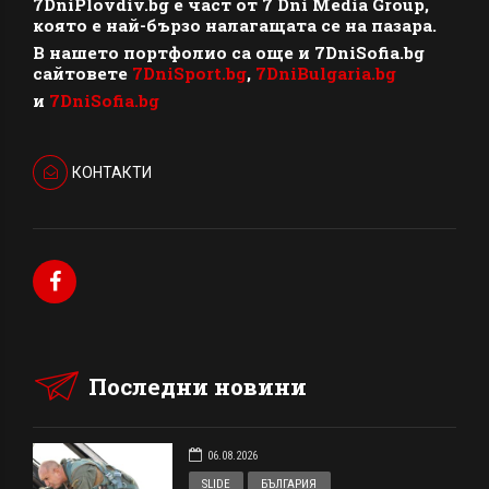
7DniPlovdiv.bg
e част от
7 Dni Media Group
,
която е най-бързо налагащата се на пазара.
В нашето портфолио са още и 7DniSofia.bg
сайтовете
7DniSport.bg
,
7DniBulgaria.bg
и
7DniSofia.bg
КОНТАКТИ
Последни новини
06.08.2026
SLIDE
БЪЛГАРИЯ