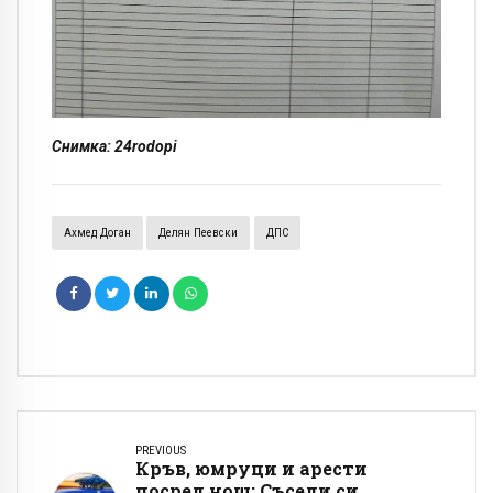
Снимка: 24rodopi
Ахмед Доган
Делян Пеевски
ДПС
PREVIOUS
Кръв, юмруци и арести
посред нощ: Съседи си