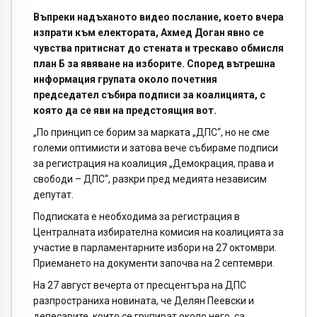
Въпреки надъханото видео послание, което вчера
изпрати към електората, Ахмед Доган явно се
чувства притиснат до стената и трескаво обмисля
план Б за явяване на изборите. Според вътрешна
информация групата около почетния
председател събира подписи за коалицията, с
която да се яви на предстоящия вот.
„По принцип се борим за марката „ДПС“, но не сме
големи оптимисти и затова вече събираме подписи
за регистрация на коалиция „Демокрация, права и
свободи – ДПС“, разкри пред медията независим
депутат.
Подписката е необходима за регистрация в
Централната избирателна комисия на коалицията за
участие в парламентарните избори на 27 октомври.
Приемането на документи започва на 2 септември.
На 27 август вечерта от пресцентъра на ДПС
разпространиха новината, че Делян Пеевски и
депесарите, които се групират около него, са