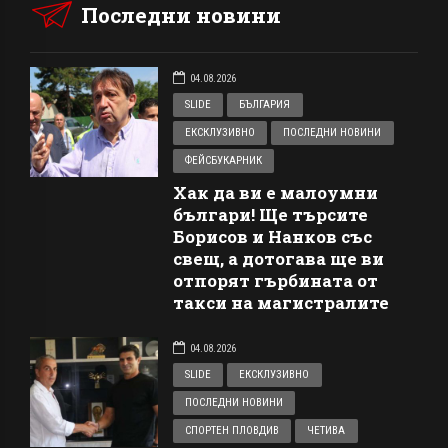
Последни новини
04.08.2026
SLIDE
БЪЛГАРИЯ
ЕКСКЛУЗИВНО
ПОСЛЕДНИ НОВИНИ
ФЕЙСБУКАРНИК
Хак да ви е малоумни
българи! Ще търсите
Борисов и Нанков със
свещ, а дотогава ще ви
отпорят гърбината от
такси на магистралите
04.08.2026
SLIDE
ЕКСКЛУЗИВНО
ПОСЛЕДНИ НОВИНИ
СПОРТЕН ПЛОВДИВ
ЧЕТИВА