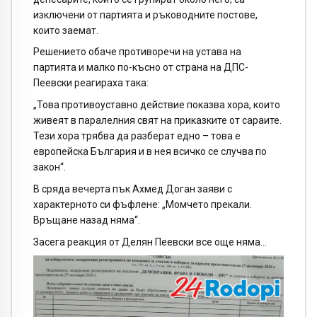
изключени от партията и ръководните постове,
които заемат.
Решението обаче противоречи на устава на
партията и малко по-късно от страна на ДПС-
Пеевски реагираха така:
„Това противоуставно действие показва хора, които
живеят в паралелния свят на приказките от сараите.
Тези хора трябва да разберат едно – това е
европейска България и в нея всичко се случва по
закон“.
В сряда вечерта пък Ахмед Доган заяви с
характерното си фъфлене: „Момчето прекали.
Връщане назад няма“.
Засега реакция от Делян Пеевски все още няма…