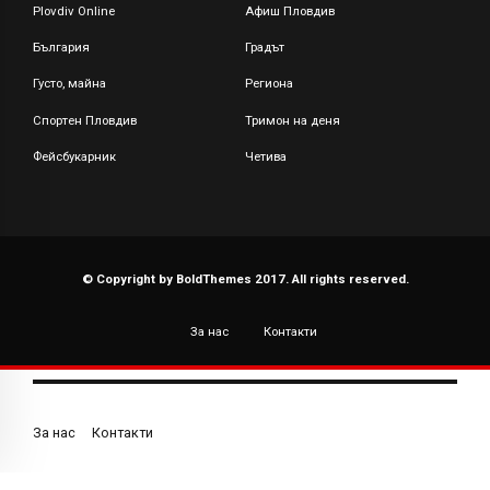
Plovdiv Online
Афиш Пловдив
България
Градът
Густо, майна
Региона
Спортен Пловдив
Тримон на деня
Фейсбукарник
Четива
© Copyright by BoldThemes 2017. All rights reserved.
За нас
Контакти
За нас
Контакти