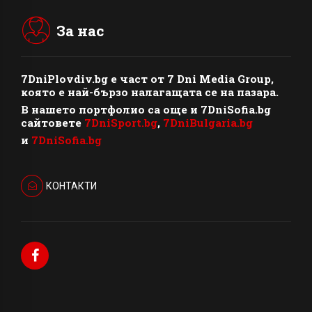
За нас
7DniPlovdiv.bg
e част от
7 Dni Media Group
,
която е най-бързо налагащата се на пазара.
В нашето портфолио са още и 7DniSofia.bg
сайтовете
7DniSport.bg
,
7DniBulgaria.bg
и
7DniSofia.bg
КОНТАКТИ